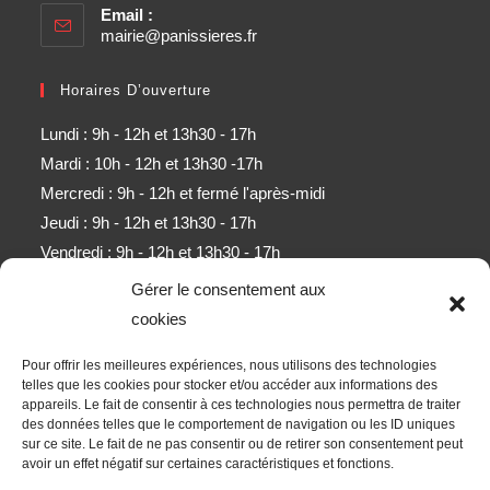
Email :
mairie@panissieres.fr
Horaires D’ouverture
Lundi : 9h - 12h et 13h30 - 17h
Mardi : 10h - 12h et 13h30 -17h
Mercredi : 9h - 12h et fermé l'après-midi
Jeudi : 9h - 12h et 13h30 - 17h
Vendredi : 9h - 12h et 13h30 - 17h
Samedi : 9h - 11h (sauf mois d'août)
Gérer le consentement aux
cookies
Newsletter
Pour offrir les meilleures expériences, nous utilisons des technologies
Obtenez l’ensemble des derniers contenus par e-mail.
telles que les cookies pour stocker et/ou accéder aux informations des
appareils. Le fait de consentir à ces technologies nous permettra de traiter
des données telles que le comportement de navigation ou les ID uniques
ALLER
sur ce site. Le fait de ne pas consentir ou de retirer son consentement peut
avoir un effet négatif sur certaines caractéristiques et fonctions.
Accepter les termes RGPD