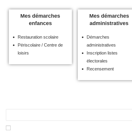
Mes démarches
Mes démarches
enfances
administratives
Restauration scolaire
Démarches
Périscolaire / Centre de
administratives
loisirs
Inscription listes
électorales
Recensement
Lettre d’information
Accepter les termes
RGPD