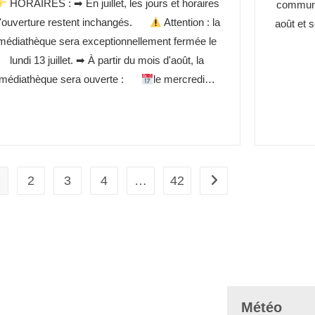
HORAIRES : ➡ En juillet, les jours et horaires
commune 
'ouverture restent inchangés.
Attention : la
août et 
médiathèque sera exceptionnellement fermée le
lundi 13 juillet. ➡ À partir du mois d'août, la
médiathèque sera ouverte :
le mercredi…
2
3
4
…
42
Météo