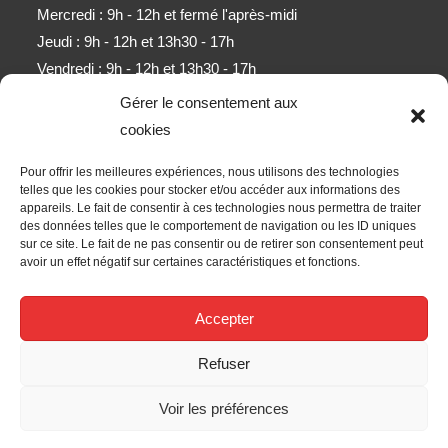
Mercredi : 9h - 12h et fermé l'après-midi
Jeudi : 9h - 12h et 13h30 - 17h
Vendredi : 9h - 12h et 13h30 - 17h
Samedi : 9h - 11h (sauf mois d'août)
Gérer le consentement aux
cookies
Newsletter
Pour offrir les meilleures expériences, nous utilisons des technologies
Obtenez l’ensemble des derniers contenus par e-mail.
telles que les cookies pour stocker et/ou accéder aux informations des
appareils. Le fait de consentir à ces technologies nous permettra de traiter
des données telles que le comportement de navigation ou les ID uniques
ALLER
sur ce site. Le fait de ne pas consentir ou de retirer son consentement peut
avoir un effet négatif sur certaines caractéristiques et fonctions.
Accepter les termes RGPD
Accepter
Nous Suivre
Refuser
Voir les préférences