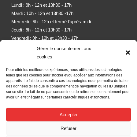
Lundi : 9h - 12h et 13h30 - 17h
Mardi : 10h - 12h et 13h30 -17h
Mercredi : 9h - 12h et fermé l'après-midi
Jeudi : 9h - 12h et 13h30 - 17h
Vendredi : 9h - 12h et 13h30 - 17h
Samedi : 9h - 11h (sauf mois d'août)
Gérer le consentement aux
cookies
Newsletter
Pour offrir les meilleures expériences, nous utilisons des technologies
Obtenez l’ensemble des derniers contenus par e-mail.
telles que les cookies pour stocker et/ou accéder aux informations des
appareils. Le fait de consentir à ces technologies nous permettra de traiter
des données telles que le comportement de navigation ou les ID uniques
ALLER
sur ce site. Le fait de ne pas consentir ou de retirer son consentement peut
avoir un effet négatif sur certaines caractéristiques et fonctions.
Accepter les termes RGPD
Accepter
Nous Suivre
Refuser