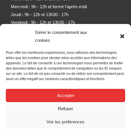
Mercredi : 9h - 12h et fermé l'après-midi
Jeudi : 9h - 12h et 13h30 - 17h
Vendredi : 9h - 12h et 13h30 - 17h
Samedi : 9h - 11h (sauf mois d'août)
Gérer le consentement aux
cookies
Newsletter
Pour offrir les meilleures expériences, nous utilisons des technologies
Obtenez l’ensemble des derniers contenus par e-mail.
telles que les cookies pour stocker et/ou accéder aux informations des
appareils. Le fait de consentir à ces technologies nous permettra de traiter
des données telles que le comportement de navigation ou les ID uniques
ALLER
sur ce site. Le fait de ne pas consentir ou de retirer son consentement peut
avoir un effet négatif sur certaines caractéristiques et fonctions.
Accepter les termes RGPD
Accepter
Nous Suivre
Refuser
Voir les préférences