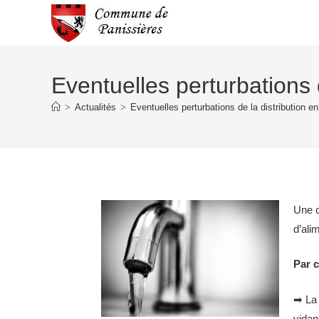
Eventuelles perturbations 
>
Actualités
>
Eventuelles perturbations de la distribution e
Une c
d’ali
Par c
➡ La 
vidan