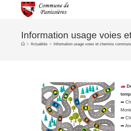
Information usage voies
>
Actualités
>
Information usage voies et chemins commun
De
temps
➡ Che
Montc
➡ Che
➡ Anc