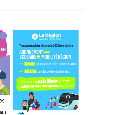
(e)
H/F)