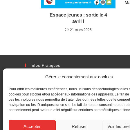
Ma
Espace jeunes : sortie le 4
avril !
21 mars 2025
Infos Pratiques
Adresse
Gérer le consentement aux cookies
2 Rue Denis Boulanger, 42360 PANISSIERES
Pour offrir les meilleures expériences, nous utilisons des technologies telles 
Téléphone :
cookies pour stocker et/ou accéder aux informations des appareils. Le fait de
04 77 27 40 40
ces technologies nous permettra de traiter des données telles que le compo
navigation ou les ID uniques sur ce site. Le fait de ne pas consentir ou de reti
consentement peut avoir un effet négatif sur certaines caractéristiques et fonc
Fax :
04 77 27 40 41
Accepter
Refuser
Voir les pré
Email :