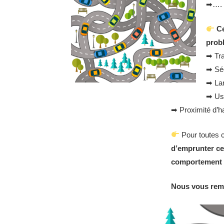
➡…. (
Ce
probl
➡ Tra
➡ Séc
➡ Lar
➡ Usu
➡ Proximité d’ha
Pour toutes 
d’emprunter ce
comportement 
Nous vous rem