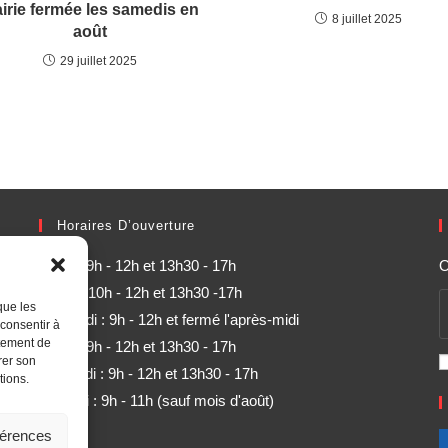
irie fermée les samedis en
8 juillet 2025
août
29 juillet 2025
Horaires D’ouverture
Lundi : 9h - 12h et 13h30 - 17h
O
Mardi : 10h - 12h et 13h30 -17h
que les
Mercredi : 9h - 12h et fermé l'après-midi
 consentir à
rtement de
Jeudi : 9h - 12h et 13h30 - 17h
rer son
Vendredi : 9h - 12h et 13h30 - 17h
tions.
Samedi : 9h - 11h (sauf mois d'août)
férences