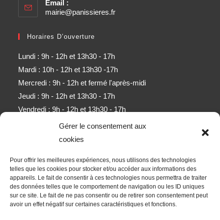
Email :
mairie@panissieres.fr
Horaires D’ouverture
Lundi : 9h - 12h et 13h30 - 17h
Mardi : 10h - 12h et 13h30 -17h
Mercredi : 9h - 12h et fermé l'après-midi
Jeudi : 9h - 12h et 13h30 - 17h
Vendredi : 9h - 12h et 13h30 - 17h
Samedi : 9h - 11h (sauf mois d'août)
Gérer le consentement aux
cookies
Newsletter
Pour offrir les meilleures expériences, nous utilisons des technologies
Obtenez l’ensemble des derniers contenus par e-mail.
telles que les cookies pour stocker et/ou accéder aux informations des
appareils. Le fait de consentir à ces technologies nous permettra de traiter
des données telles que le comportement de navigation ou les ID uniques
ALLER
sur ce site. Le fait de ne pas consentir ou de retirer son consentement peut
avoir un effet négatif sur certaines caractéristiques et fonctions.
Accepter les termes RGPD