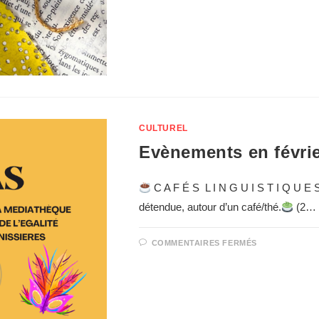
CULTUREL
Evènements en févrie
C A F É S L I N G U I S T I Q U E 
détendue, autour d’un café/thé.
(2…
COMMENTAIRES FERMÉS