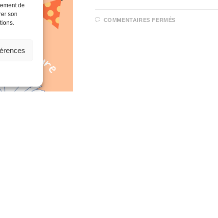
rtement de
rer son
COMMENTAIRES FERMÉS
tions.
férences