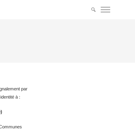
ignalement par
dentité à :
)
de Communes