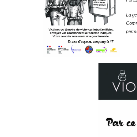
La ge
Commu
perme