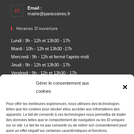
Email :
mairie@panissieres.fr
Horaires D’ouverture
Lundi : 9h - 12h et 13h30 - 17h
Mardi : 10h - 12h et 13h30 -17h
Mercredi : 9h - 12h et fermé l'après-midi
Jeudi : 9h - 12h et 13h30 - 17h
Vendredi : 9h - 12h et 13h30 - 17h
Samedi : 9h - 11h (sauf mois d'août)
Gérer le consentement aux
cookies
Newsletter
Pour offrir les meilleures expériences, nous utilisons des technologies
Obtenez l’ensemble des derniers contenus par e-mail.
telles que les cookies pour stocker et/ou accéder aux informations des
appareils. Le fait de consentir à ces technologies nous permettra de traiter
des données telles que le comportement de navigation ou les ID uniques
ALLER
sur ce site. Le fait de ne pas consentir ou de retirer son consentement peut
avoir un effet négatif sur certaines caractéristiques et fonctions.