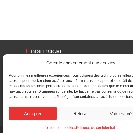
Infos Pratiques
Adresse
Gérer le consentement aux cookies
2 Rue Denis Boulanger, 42360 PANISSIERES
Pour offrir les meilleures expériences, nous utilisons des technologies telles 
Téléphone :
cookies pour stocker et/ou accéder aux informations des appareils. Le fait de
04 77 27 40 40
ces technologies nous permettra de traiter des données telles que le compo
navigation ou les ID uniques sur ce site. Le fait de ne pas consentir ou de reti
consentement peut avoir un effet négatif sur certaines caractéristiques et fonc
Fax :
04 77 27 40 41
Accepter
Refuser
Voir les pré
Email :
mairie@panissieres.fr
Politique de cookies
Politique de confidentialité
MENT