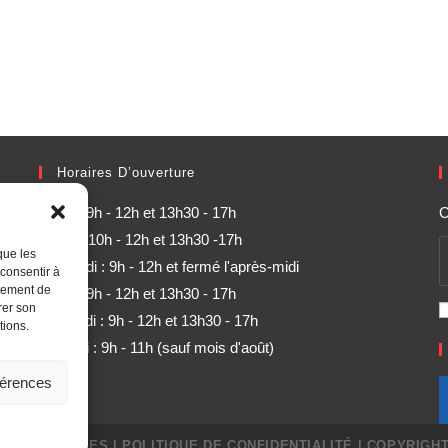
Horaires D’ouverture
Lundi : 9h - 12h et 13h30 - 17h
O
Mardi : 10h - 12h et 13h30 -17h
que les
Mercredi : 9h - 12h et fermé l'après-midi
 consentir à
rtement de
Jeudi : 9h - 12h et 13h30 - 17h
rer son
Vendredi : 9h - 12h et 13h30 - 17h
tions.
Samedi : 9h - 11h (sauf mois d'août)
férences
IONS LÉGALES
|
POLITIQUE DE CONFIDENTIALITÉ
| COPYRIGHT