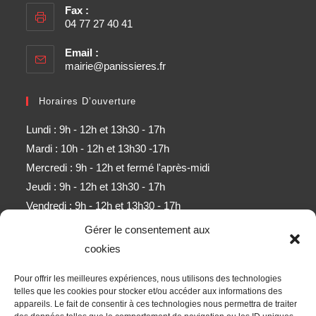
Fax :
04 77 27 40 41
Email :
mairie@panissieres.fr
Horaires D’ouverture
Lundi : 9h - 12h et 13h30 - 17h
Mardi : 10h - 12h et 13h30 -17h
Mercredi : 9h - 12h et fermé l'après-midi
Jeudi : 9h - 12h et 13h30 - 17h
Vendredi : 9h - 12h et 13h30 - 17h
Samedi : 9h - 11h (sauf mois d'août)
Gérer le consentement aux
cookies
Newsletter
Pour offrir les meilleures expériences, nous utilisons des technologies
Obtenez l’ensemble des derniers contenus par e-mail.
telles que les cookies pour stocker et/ou accéder aux informations des
appareils. Le fait de consentir à ces technologies nous permettra de traiter