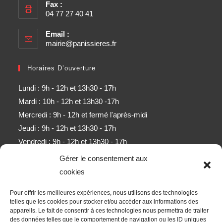
Fax :
04 77 27 40 41
Email :
mairie@panissieres.fr
Horaires D’ouverture
Lundi : 9h - 12h et 13h30 - 17h
Mardi : 10h - 12h et 13h30 -17h
Mercredi : 9h - 12h et fermé l'après-midi
Jeudi : 9h - 12h et 13h30 - 17h
Vendredi : 9h - 12h et 13h30 - 17h
Samedi : 9h - 11h (sauf mois d'août)
Gérer le consentement aux
cookies
Newsletter
Pour offrir les meilleures expériences, nous utilisons des technologies
Obtenez l’ensemble des derniers contenus par e-mail.
telles que les cookies pour stocker et/ou accéder aux informations des
appareils. Le fait de consentir à ces technologies nous permettra de traiter
des données telles que le comportement de navigation ou les ID uniques