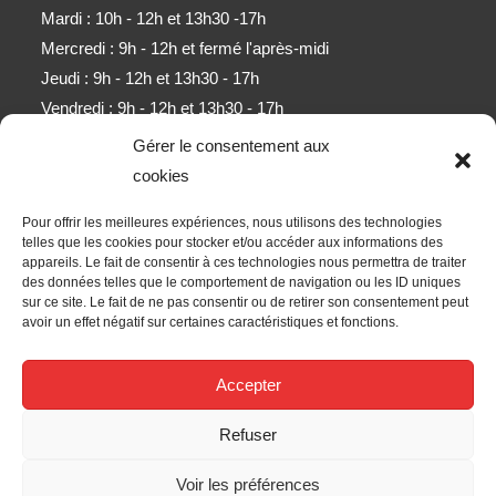
Mardi : 10h - 12h et 13h30 -17h
Mercredi : 9h - 12h et fermé l'après-midi
Jeudi : 9h - 12h et 13h30 - 17h
Vendredi : 9h - 12h et 13h30 - 17h
Samedi : 9h - 11h (sauf mois d'août)
Gérer le consentement aux
cookies
Newsletter
Pour offrir les meilleures expériences, nous utilisons des technologies
Obtenez l’ensemble des derniers contenus par e-mail.
telles que les cookies pour stocker et/ou accéder aux informations des
appareils. Le fait de consentir à ces technologies nous permettra de traiter
des données telles que le comportement de navigation ou les ID uniques
ALLER
sur ce site. Le fait de ne pas consentir ou de retirer son consentement peut
avoir un effet négatif sur certaines caractéristiques et fonctions.
Accepter les termes RGPD
Accepter
Nous Suivre
Refuser
Voir les préférences