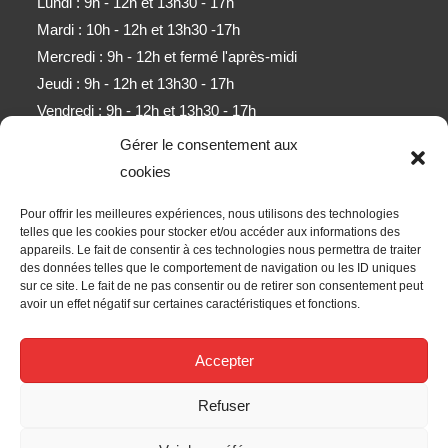
Lundi : 9h - 12h et 13h30 - 17h
Mardi : 10h - 12h et 13h30 -17h
Mercredi : 9h - 12h et fermé l'après-midi
Jeudi : 9h - 12h et 13h30 - 17h
Vendredi : 9h - 12h et 13h30 - 17h
Samedi : 9h - 11h (sauf mois d'août)
Gérer le consentement aux
cookies
Newsletter
Pour offrir les meilleures expériences, nous utilisons des technologies
Obtenez l’ensemble des derniers contenus par e-mail.
telles que les cookies pour stocker et/ou accéder aux informations des
appareils. Le fait de consentir à ces technologies nous permettra de traiter
des données telles que le comportement de navigation ou les ID uniques
ALLER
sur ce site. Le fait de ne pas consentir ou de retirer son consentement peut
avoir un effet négatif sur certaines caractéristiques et fonctions.
Accepter les termes RGPD
Accepter
Nous Suivre
Refuser