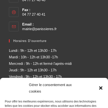
Fax :
04 77 27 40 41
Email :
mairie@panissieres.fr
Horaires D’ouverture
Lundi : 9h - 12h et 13h30 - 17h
Mardi : 10h - 12h et 13h30 -17h
Mercredi : 9h - 12h et fermé l'après-midi
Jeudi : 9h - 12h et 13h30 - 17h
Vendredi : 9h - 12h et 13h30 - 17h
Samedi : 9h - 11h (sauf mois d'août)
Gérer le consentement aux
cookies
Newsletter
Pour offrir les meilleures expériences, nous utilisons des technologies
Obtenez l’ensemble des derniers contenus par e-mail.
telles que les cookies pour stocker et/ou accéder aux informations des