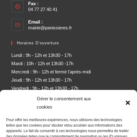
Fax :
04 77 27 40 41
Email :
mairie@panissieres.fr
Horaires D’ouverture
Lundi : 9h - 12h et 13h30 - 17h
Mardi : 10h - 12h et 13h30 -17h
Mercredi : 9h - 12h et fermé l'après-midi
Jeudi : 9h - 12h et 13h30 - 17h
Vendredi : 9h - 12h et 13h30 - 17h
Samedi : 9h - 11h (sauf mois d'août)
Gérer le consentement aux
cookies
Newsletter
Pour offrir les meilleures expériences, nous utilisons des technologies
Obtenez l’ensemble des derniers contenus par e-mail.
telles que les cookies pour stocker et/ou accéder aux informations des
appareils. Le fait de consentir à ces technologies nous permettra de traiter
des données telles que le comportement de navigation ou les ID uniques