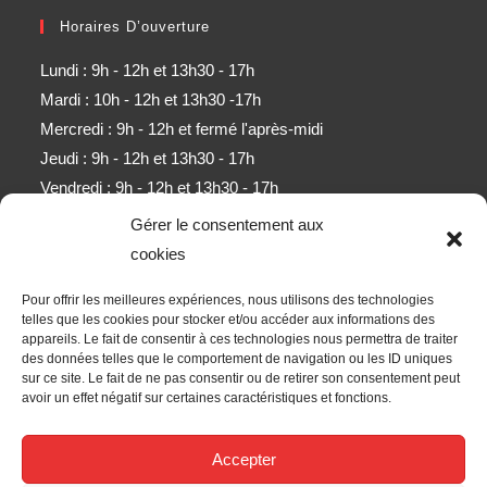
Horaires D’ouverture
Lundi : 9h - 12h et 13h30 - 17h
Mardi : 10h - 12h et 13h30 -17h
Mercredi : 9h - 12h et fermé l'après-midi
Jeudi : 9h - 12h et 13h30 - 17h
Vendredi : 9h - 12h et 13h30 - 17h
Samedi : 9h - 11h (sauf mois d'août)
Gérer le consentement aux
cookies
Newsletter
Pour offrir les meilleures expériences, nous utilisons des technologies
Obtenez l’ensemble des derniers contenus par e-mail.
telles que les cookies pour stocker et/ou accéder aux informations des
appareils. Le fait de consentir à ces technologies nous permettra de traiter
des données telles que le comportement de navigation ou les ID uniques
ALLER
sur ce site. Le fait de ne pas consentir ou de retirer son consentement peut
avoir un effet négatif sur certaines caractéristiques et fonctions.
Accepter les termes RGPD
Accepter
Nous Suivre