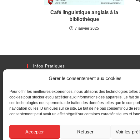
Café linguistique anglais à la
bibliothèque
7 janvier 2025
Infos Pratiques
Adresse
Gérer le consentement aux cookies
2 Rue Denis Boulanger, 42360 PANISSIERES
Pour offrir les meilleures expériences, nous utilisons des technologies telles 
Téléphone :
cookies pour stocker et/ou accéder aux informations des appareils. Le fait de
04 77 27 40 40
ces technologies nous permettra de traiter des données telles que le compo
navigation ou les ID uniques sur ce site. Le fait de ne pas consentir ou de reti
consentement peut avoir un effet négatif sur certaines caractéristiques et fonc
Fax :
04 77 27 40 41
Accepter
Refuser
Voir les pré
Email :
mairie@panissieres.fr