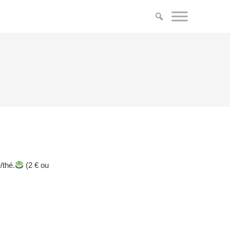
/thé.
(2 € ou