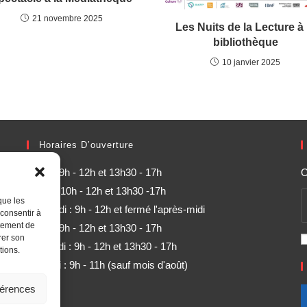
21 novembre 2025
Les Nuits de la Lecture à 
bibliothèque
10 janvier 2025
Horaires D’ouverture
Lundi : 9h - 12h et 13h30 - 17h
O
Mardi : 10h - 12h et 13h30 -17h
que les
Mercredi : 9h - 12h et fermé l'après-midi
 consentir à
rtement de
Jeudi : 9h - 12h et 13h30 - 17h
rer son
Vendredi : 9h - 12h et 13h30 - 17h
tions.
Samedi : 9h - 11h (sauf mois d'août)
férences