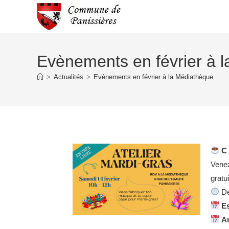
Evènements en février à 
>
Actualités
>
Evènements en février à la Médiathèque
C 
Venez
gratu
D
E
A