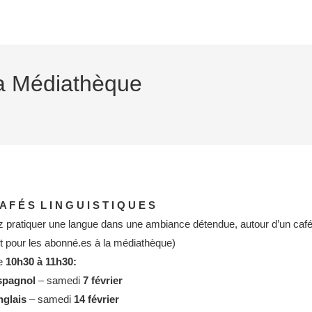
la Médiathèque
A F É S L I N G U I S T I Q U E S
 pratiquer une langue dans une ambiance détendue, autour d’un café
it pour les abonné.es à la médiathèque)
e
10h30 à 11h30:
spagnol
– samedi
7 février
nglais
– samedi
14 février