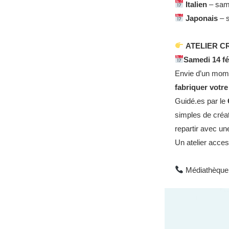
Italien
– sam
Japonais
– 
ATELIER CRE
Samedi 14 fé
Envie d’un momen
fabriquer votr
Guidé.es par le
simples de créat
repartir avec un
Un atelier acces
Médiathèque :