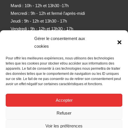
Mardi : 10h - 12h et 13h30 -17h
Mercredi : 9h - 12h et fermé l'après-midi
Jeudi : 9h - 12h et 13h30 - 17h
Vendredi : 9h - 12h et 13h30 - 17h
Samedi : 9h - 11h (sauf mois d'août)
Gérer le consentement aux
cookies
Newsletter
Pour offrir les meilleures expériences, nous utilisons des technologies
Obtenez l’ensemble des derniers contenus par e-mail.
telles que les cookies pour stocker et/ou accéder aux informations des
appareils. Le fait de consentir à ces technologies nous permettra de traiter
des données telles que le comportement de navigation ou les ID uniques
ALLER
sur ce site. Le fait de ne pas consentir ou de retirer son consentement peut
avoir un effet négatif sur certaines caractéristiques et fonctions.
Accepter les termes RGPD
Accepter
Nous Suivre
Refuser
Voir les préférences