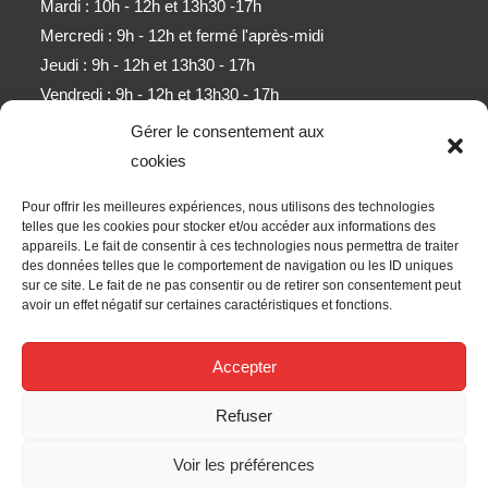
Mardi : 10h - 12h et 13h30 -17h
Mercredi : 9h - 12h et fermé l'après-midi
Jeudi : 9h - 12h et 13h30 - 17h
Vendredi : 9h - 12h et 13h30 - 17h
Samedi : 9h - 11h (sauf mois d'août)
Gérer le consentement aux
cookies
Newsletter
Pour offrir les meilleures expériences, nous utilisons des technologies
Obtenez l’ensemble des derniers contenus par e-mail.
telles que les cookies pour stocker et/ou accéder aux informations des
appareils. Le fait de consentir à ces technologies nous permettra de traiter
des données telles que le comportement de navigation ou les ID uniques
ALLER
sur ce site. Le fait de ne pas consentir ou de retirer son consentement peut
avoir un effet négatif sur certaines caractéristiques et fonctions.
Accepter les termes RGPD
Accepter
Nous Suivre
Refuser
Voir les préférences