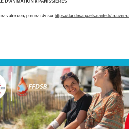
E D’ANIMATION à PANISSIERES
itez votre don, prenez rdv sur
https://dondesang.efs.sante.fr/trouver-u