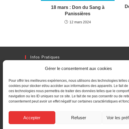
D
18 mars : Don du Sang à
Panissières
12 mars 2024
Infos Pratiques
Adresse
Gérer le consentement aux cookies
2 Rue Denis Boulanger, 42360 PANISSIERES
Pour offrir les meilleures expériences, nous utilisons des technologies telles 
Téléphone :
cookies pour stocker et/ou accéder aux informations des appareils. Le fait de
04 77 27 40 40
ces technologies nous permettra de traiter des données telles que le compo
navigation ou les ID uniques sur ce site. Le fait de ne pas consentir ou de reti
consentement peut avoir un effet négatif sur certaines caractéristiques et fonc
Fax :
04 77 27 40 41
Accepter
Refuser
Voir les pré
Email :
mairie@panissieres.fr