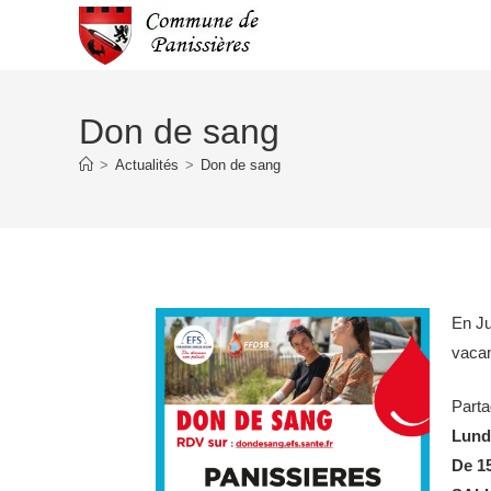
Don de sang
>
Actualités
>
Don de sang
En Ju
vacan
Parta
Lundi
De 1