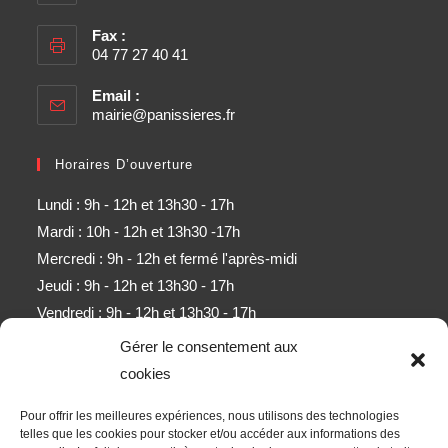
Fax :
04 77 27 40 41
Email :
mairie@panissieres.fr
Horaires D’ouverture
Lundi : 9h - 12h et 13h30 - 17h
Mardi : 10h - 12h et 13h30 -17h
Mercredi : 9h - 12h et fermé l'après-midi
Jeudi : 9h - 12h et 13h30 - 17h
Vendredi : 9h - 12h et 13h30 - 17h
Samedi : 9h - 11h (sauf mois d'août)
Gérer le consentement aux
cookies
Newsletter
Pour offrir les meilleures expériences, nous utilisons des technologies
Obtenez l’ensemble des derniers contenus par e-mail.
telles que les cookies pour stocker et/ou accéder aux informations des