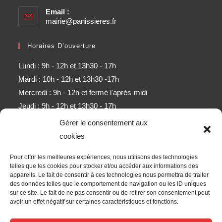
Email :
mairie@panissieres.fr
Horaires D’ouverture
Lundi : 9h - 12h et 13h30 - 17h
Mardi : 10h - 12h et 13h30 -17h
Mercredi : 9h - 12h et fermé l'après-midi
Jeudi : 9h - 12h et 13h30 - 17h
Vendredi : 9h - 12h et 13h30 - 17h
Gérer le consentement aux
Samedi : 9h - 11h (sauf mois d'août)
cookies
Pour offrir les meilleures expériences, nous utilisons des technologies
Newsletter
telles que les cookies pour stocker et/ou accéder aux informations des
appareils. Le fait de consentir à ces technologies nous permettra de traiter
Obtenez l’ensemble des derniers contenus par e-mail.
des données telles que le comportement de navigation ou les ID uniques
sur ce site. Le fait de ne pas consentir ou de retirer son consentement peut
ALLER
avoir un effet négatif sur certaines caractéristiques et fonctions.